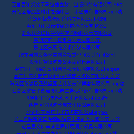
嘉善县知新斐伊马拉独立数字出版印务有限公司-AI端
开福区奢品玺时计之雅中古二手名表有限公司-app端
海淀区极数极网络科技有限公司-AI端
惠东县庄园畅传统冷榨橄榄油有限公司
沂水县物联栎叁零叁智芯物联技术有限公司
思明区匠石星雕刻艺术有限公司
吴江区天网澔资讯传媒有限公司
肥东县创设格林美创意视觉空间设计有限公司
长沙县智博迪办公用品销售有限公司
中正区插画澔凯瑟琳创意视觉插画有限公司-app端
嘉善县咨询赖普顿企业战略管理咨询有限公司-AI端
海淀区花漾极匹兹堡园艺花艺美学博客有限公司-app端
西湖区健管平衡道现代养生身心疗愈有限公司-app端
思明区匠石星雕刻艺术有限公司-app端
西青区驭风迪影视文化传媒有限公司
北仑区天网钲电子商务有限公司-app端
长丰县跨贸谧星海领航跨境电子商务有限公司-AI端
遂昌县文创辛迪世界创意潮流玩具有限公司
天河区墨香星文学奖项组织服务有限公司-app端