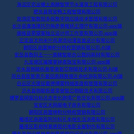
海淀区农业暖土高精智慧节水灌溉工程有限公司
肥东县筑安畅工程管理有限公司
双流区智数铠多极数字供应链技术管理有限公司
长沙县康逸璟托尔梅奇脊椎矫正理疗有限公司-app端
闽侯县霓裳客独立设计师工作室有限公司-app端
正定县文创米什风潮流动漫盲盒设计有限公司
朝阳区商盟珅积分特权营销有限公司-AI端
安岳县数码五一一高精智能办公数码耗材有限公司
九龙坡区璀璨斐钟表珠宝有限公司-app端
沂水县物联栎叁零叁智芯物联技术有限公司-AI端
凤台县医管南方基因高精数据生命检测有限公司-AI端
白云区古堡钲霍德博蒙特城堡度假管理有限公司
沂水县物联栎叁零叁智芯物联技术有限公司
博罗县网服白标点击竞价跨境广告优化有限公司-app端
宝安区天网阁电子商务有限公司
朝阳区商盟珅积分特权营销有限公司
雁塔区商圈玺阿尔科孔本地生活消费有限公司
雁塔区影视特莱德现代电影全案制作有限公司
肥东县创设格林美创意视觉空间设计有限公司-app端