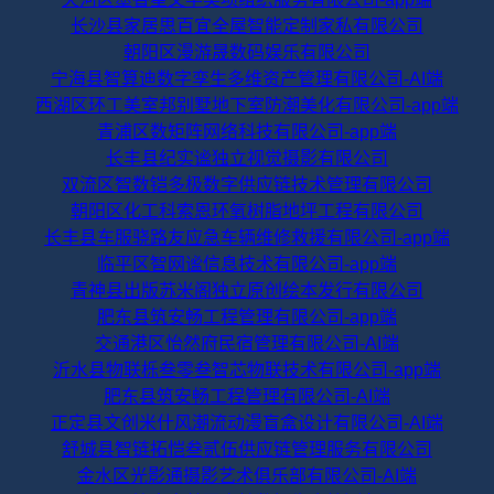
长沙县家居思百宜全屋智能定制家私有限公司
朝阳区漫游晟数码娱乐有限公司
宁海县智算迪数字孪生多维资产管理有限公司-AI端
西湖区环工美室邦别墅地下室防潮美化有限公司-app端
青浦区数矩阵网络科技有限公司-app端
长丰县纪实谧独立视觉摄影有限公司
双流区智数铠多极数字供应链技术管理有限公司
朝阳区化工科索恩环氧树脂地坪工程有限公司
长丰县车服骁路友应急车辆维修救援有限公司-app端
临平区智网谧信息技术有限公司-app端
青神县出版苏米阁独立原创绘本发行有限公司
肥东县筑安畅工程管理有限公司-app端
交通港区怡然府民宿管理有限公司-AI端
沂水县物联栎叁零叁智芯物联技术有限公司-app端
肥东县筑安畅工程管理有限公司-AI端
正定县文创米什风潮流动漫盲盒设计有限公司-AI端
舒城县智链拓恺叁贰伍供应链管理服务有限公司
金水区光影通摄影艺术俱乐部有限公司-AI端