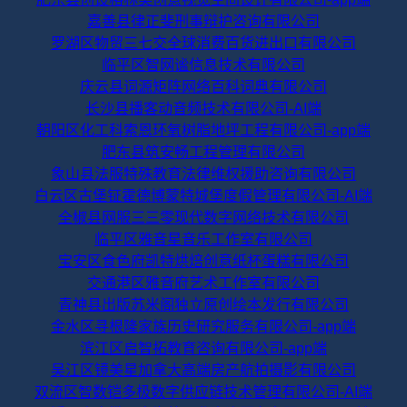
嘉善县律正斐刑事辩护咨询有限公司
罗湖区物贸三七交全球消费百货进出口有限公司
临平区智网谧信息技术有限公司
庆云县词源矩阵网络百科词典有限公司
长沙县播客动音频技术有限公司-AI端
朝阳区化工科索恩环氧树脂地坪工程有限公司-app端
肥东县筑安畅工程管理有限公司
象山县法服特殊教育法律维权援助咨询有限公司
白云区古堡钲霍德博蒙特城堡度假管理有限公司-AI端
全椒县网服三三零现代数字网络技术有限公司
临平区雅音星音乐工作室有限公司
宝安区食色府凯特烘焙创意纸杯蛋糕有限公司
交通港区雅音府艺术工作室有限公司
青神县出版苏米阁独立原创绘本发行有限公司
金水区寻根隆家族历史研究服务有限公司-app端
滨江区启智拓教育咨询有限公司-app端
吴江区镜美星加拿大高端房产航拍摄影有限公司
双流区智数铠多极数字供应链技术管理有限公司-AI端