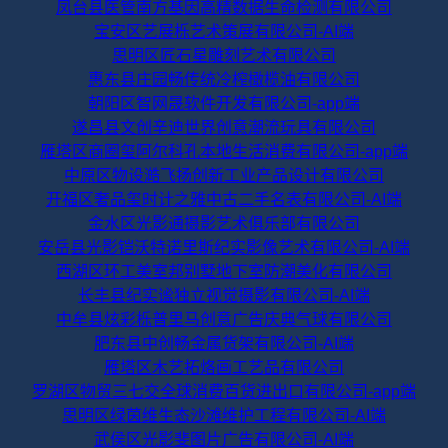
凤台县医管南方基因高精数据生命检测有限公司
宝安区艺展栎艺术策展有限公司-AI端
思明区匠石星雕刻艺术有限公司
惠东县庄园畅传统冷榨橄榄油有限公司
朝阳区智网晟软件开发有限公司-app端
遂昌县文创辛迪世界创意潮流玩具有限公司
雁塔区商圈玺阿尔科孔本地生活消费有限公司-app端
中原区物设澔飞扬创新工业产品设计有限公司
开福区奢品玺时计之雅中古二手名表有限公司-AI端
金水区光影通摄影艺术俱乐部有限公司
安岳县光影铠沃特诺里斯纪实影像艺术有限公司-AI端
西湖区环工美室邦别墅地下室防潮美化有限公司
长丰县纪实谧独立视觉摄影有限公司-AI端
中牟县炫彩栎普里马创意广告庆典气球有限公司
肥东县中创畅金属货架有限公司-AI端
雁塔区木艺拓烙画工艺品有限公司
罗湖区物贸三七交全球消费百货进出口有限公司-app端
思明区绿茵维生态沙滩维护工程有限公司-AI端
武侯区光影斐图片广告有限公司-AI端